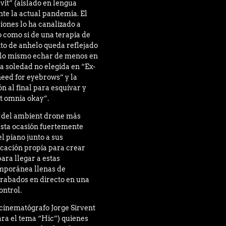
vit” (aislado en lengua
nte la actual pandemia. El
iones lo ha canalizado a
o como si de una terapia de
nto de anhelo queda reflejado
s lo mismo echar de menos en
a soledad no elegida en “Ex-
need for eyebrows” y la
n al final para esquivar y
t omnia okay”.
n del ambient drone más
esta ocasión fuertemente
el piano junto a sus
icación propia para crear
ara llegar a estas
mporánea llenas de
rabados en directo en una
ontrol.
 cinematógrafo Jorge Sirvent
ara el tema “Hic”) quienes