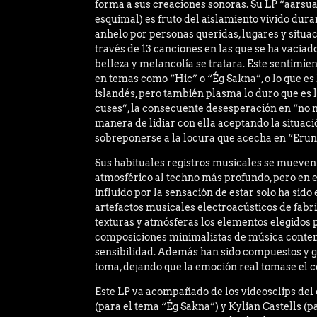
forma a sus creaciones sonoras. Su LP “aarsua
esquimal) es fruto del aislamiento vivido dura
anhelo por personas queridas, lugares y situac
través de 13 canciones en las que se ha vaciad
belleza y melancolía se tratara. Este sentimie
en temas como “Hic” o “Ég Sakna”, o lo que e
islandés, pero también plasma lo duro que es l
cuses”, la consecuente desesperación en “no 
manera de lidiar con ella aceptando la situació
sobreponerse a la locura que acecha en “Erun
Sus habituales registros musicales se mueve
atmosférico al techno más profundo, pero en 
influido por la sensación de estar solo ha sido 
artefactos musicales electroacústicos de fabr
texturas y atmósferas los elementos elegidos p
composiciones minimalistas de música
conte
sensibilidad. Además han sido compuestos y g
toma, dejando que la emoción real tomase el c
Este LP va acompañado de los videosclips del
(para el tema “Ég Sakna”) y Kylian Castells (p