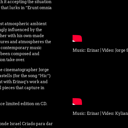
h it accepting the situation
 that lurks in “Erunt omnia
ost atmospheric ambient
ongly influenced by the
ether with his own-made
extures and atmospheres the
st contemporary music
Music: Erinar | Video: Jorge 
lso been composed and
ion take over.
the cinematographer Jorge
stells (for the song “Hic”)
t with Erinaq’s work and
 pieces that capture in
ice limited edition on CD.
Music: Erinar | Video: Kylian
onde Israel Criado para dar