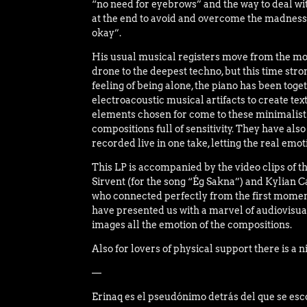
“no need for eyebrows” and the way to deal wit
at the end to avoid and overcome the madness
okay”.
His usual musical registers move from the m
drone to the deepest techno, but this time str
feeling of being alone, the piano has been tog
electroacoustic musical artifacts to create t
elements chosen for come to these minimali
compositions full of sensitivity. They have a
recorded live in one take, letting the real emot
This LP is accompanied by the video clips of 
Sirvent (for the song “Ég Sakna”) and Kylian Ca
who connected perfectly from the first momen
have presented us with a marvel of audiovisual
images all the emotion of the compositions.
Also for lovers of physical support there is a n
—
Erinaq es el pseudónimo detrás del que se esc