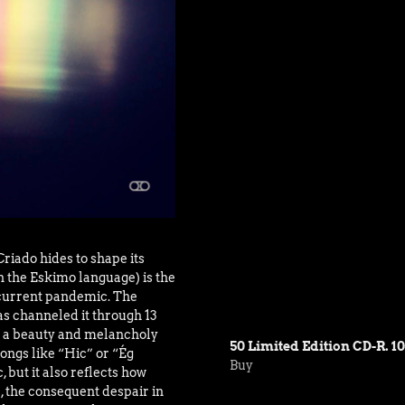
riado hides to shape its
in the Eskimo language) is the
e current pandemic. The
has channeled it through 13
re a beauty and melancholy
50 Limited Edition CD-R. 10
 songs like “Hic” or “Ég
Buy
, but it also reflects how
”, the consequent despair in